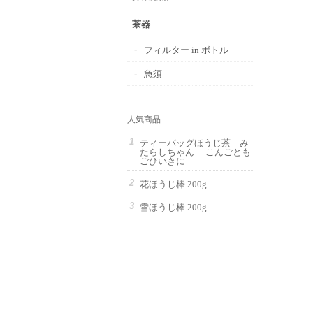
茶器
フィルター in ボトル
急須
人気商品
ティーバッグほうじ茶 み
たらしちゃん こんごとも
ごひいきに
花ほうじ棒 200g
雪ほうじ棒 200g