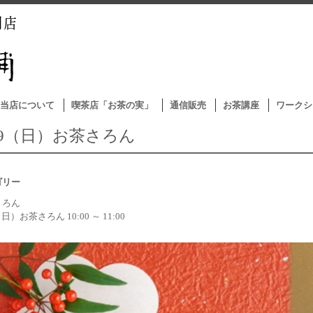
当店について
喫茶店「お茶の実」
通信販売
お茶講座
ワークシ
/19（日）お茶さろん
ゴリー
さろん
（日）お茶さろん 10:00 ～ 11:00