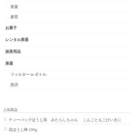
茶葉
麦茶
お菓子
レンタル茶器
抹茶用品
茶器
フィルター in ボトル
急須
人気商品
ティーバッグほうじ茶 みたらしちゃん こんごともごひいきに
花ほうじ棒 200g