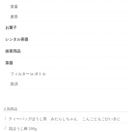
茶葉
麦茶
お菓子
レンタル茶器
抹茶用品
茶器
フィルター in ボトル
急須
人気商品
ティーバッグほうじ茶 みたらしちゃん こんごともごひいきに
花ほうじ棒 200g