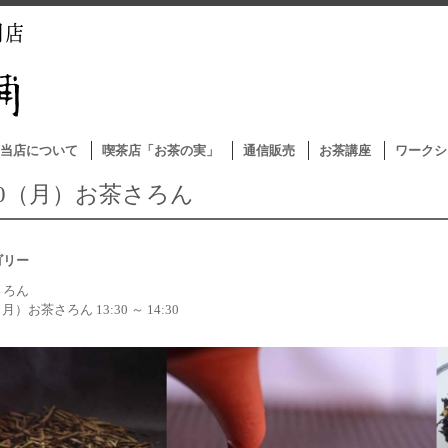
当店について
喫茶店「お茶の実」
通信販売
お茶講座
ワークシ
/10（月）お茶さろん
ゴリー
さろん
（月）お茶さろん 13:30 ～ 14:30