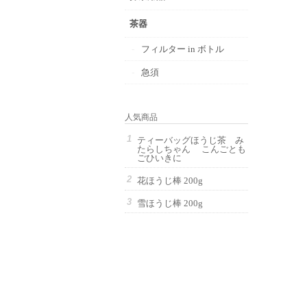
茶器
フィルター in ボトル
急須
人気商品
ティーバッグほうじ茶 み
たらしちゃん こんごとも
ごひいきに
花ほうじ棒 200g
雪ほうじ棒 200g