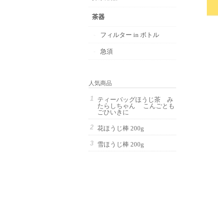
茶器
フィルター in ボトル
急須
人気商品
ティーバッグほうじ茶 み
たらしちゃん こんごとも
ごひいきに
花ほうじ棒 200g
雪ほうじ棒 200g