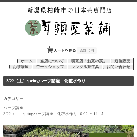
0
カートを見る
合計:
0円
ホーム
当店について
喫茶店「お茶の実」
通信販売
お茶講座
ワークショップ
レンタル茶道具
お問い合わせ
3/22（土）springハーブ講座 化粧水作り
カテゴリー
ハーブ講座
3/22（土）springハーブ講座 化粧水作り 10:00 ～ 11:15