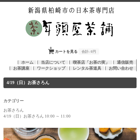
0
カートを見る
合計:
0円
ホーム
当店について
喫茶店「お茶の実」
通信販売
お茶講座
ワークショップ
レンタル茶道具
お問い合わせ
4/19（日）お茶さろん
カテゴリー
お茶さろん
4/19（日）お茶さろん 10:00 ～ 11:00