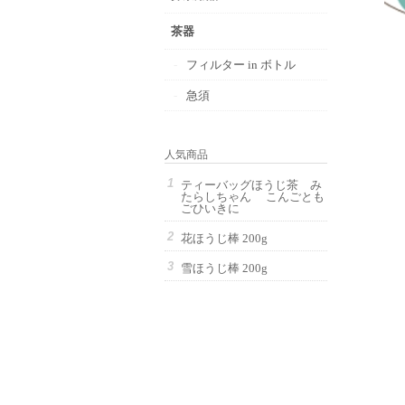
茶器
フィルター in ボトル
急須
人気商品
ティーバッグほうじ茶 み
たらしちゃん こんごとも
ごひいきに
花ほうじ棒 200g
雪ほうじ棒 200g