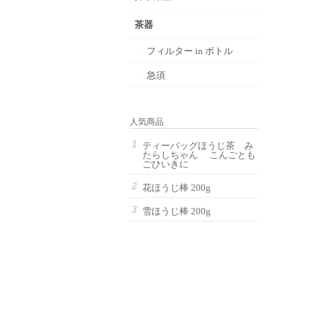
茶器
フィルター in ボトル
急須
人気商品
ティーバッグほうじ茶 み
たらしちゃん こんごとも
ごひいきに
花ほうじ棒 200g
雪ほうじ棒 200g