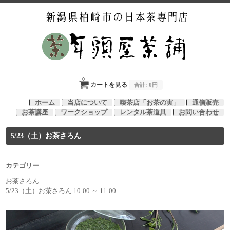
0
カートを見る
合計:
0円
ホーム
当店について
喫茶店「お茶の実」
通信販売
お茶講座
ワークショップ
レンタル茶道具
お問い合わせ
5/23（土）お茶さろん
カテゴリー
お茶さろん
5/23（土）お茶さろん 10:00 ～ 11:00