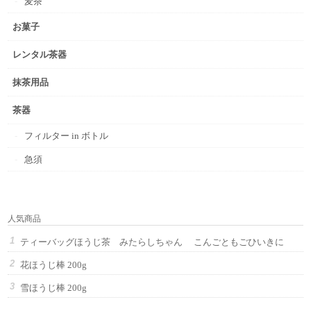
麦茶
お菓子
レンタル茶器
抹茶用品
茶器
フィルター in ボトル
急須
人気商品
ティーバッグほうじ茶 みたらしちゃん こんごともごひいきに
花ほうじ棒 200g
雪ほうじ棒 200g