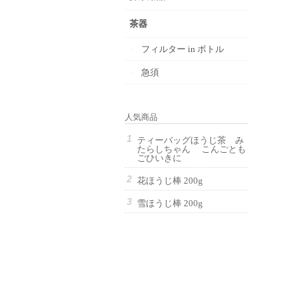
茶器
フィルター in ボトル
急須
人気商品
ティーバッグほうじ茶 み
たらしちゃん こんごとも
ごひいきに
花ほうじ棒 200g
雪ほうじ棒 200g