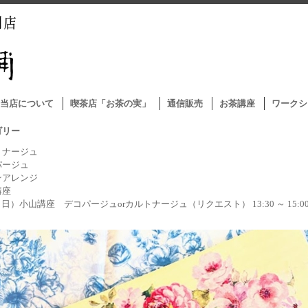
当店について
喫茶店「お茶の実」
通信販売
お茶講座
ワークシ
ゴリー
トナージュ
パージュ
ンアレンジ
講座
2（日）小山講座 デコパージュorカルトナージュ（リクエスト） 13:30 ～ 15:0