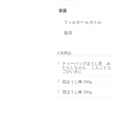
茶器
フィルター in ボトル
急須
人気商品
ティーバッグほうじ茶 み
たらしちゃん こんごとも
ごひいきに
花ほうじ棒 200g
雪ほうじ棒 200g