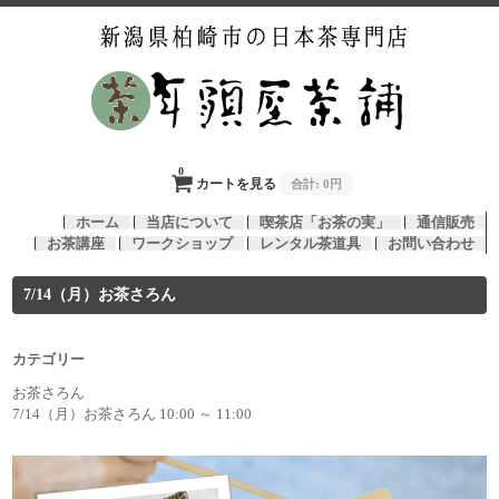
0
カートを見る
合計:
0円
ホーム
当店について
喫茶店「お茶の実」
通信販売
お茶講座
ワークショップ
レンタル茶道具
お問い合わせ
7/14（月）お茶さろん
カテゴリー
お茶さろん
7/14（月）お茶さろん 10:00 ～ 11:00