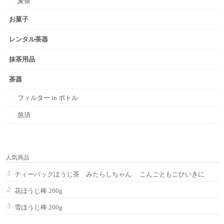
麦茶
お菓子
レンタル茶器
抹茶用品
茶器
フィルター in ボトル
急須
人気商品
ティーバッグほうじ茶 みたらしちゃん こんごともごひいきに
花ほうじ棒 200g
雪ほうじ棒 200g