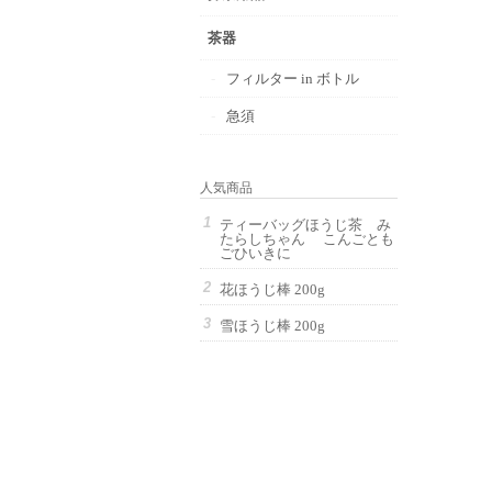
茶器
フィルター in ボトル
急須
人気商品
ティーバッグほうじ茶 み
たらしちゃん こんごとも
ごひいきに
花ほうじ棒 200g
雪ほうじ棒 200g