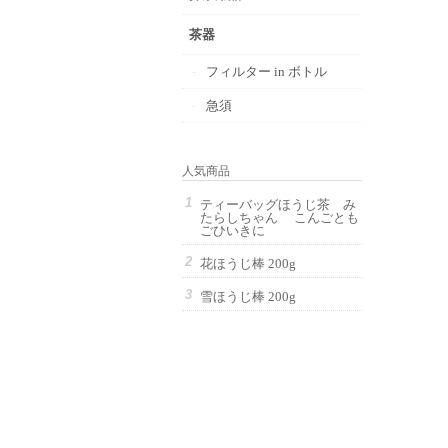
茶器
フィルター in ボトル
急須
人気商品
ティーバッグほうじ茶 み
たらしちゃん こんごとも
ごひいきに
花ほうじ棒 200g
雪ほうじ棒 200g