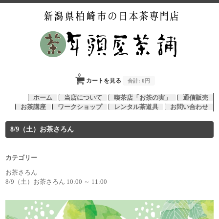
0
カートを見る
合計:
0円
ホーム
当店について
喫茶店「お茶の実」
通信販売
お茶講座
ワークショップ
レンタル茶道具
お問い合わせ
8/9（土）お茶さろん
カテゴリー
お茶さろん
8/9（土）お茶さろん 10:00 ～ 11:00