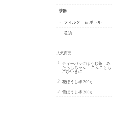
茶器
フィルター in ボトル
急須
人気商品
ティーバッグほうじ茶 み
たらしちゃん こんごとも
ごひいきに
花ほうじ棒 200g
雪ほうじ棒 200g