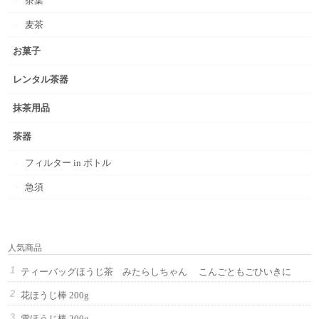
茶葉
麦茶
お菓子
レンタル茶器
抹茶用品
茶器
フィルター in ボトル
急須
人気商品
ティーバッグほうじ茶 みたらしちゃん こんごともごひいきに
花ほうじ棒 200g
雪ほうじ棒 200g