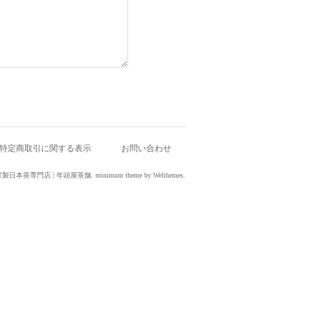
特定商取引に関する表示
お問い合わせ
 新潟の自家製日本茶専門店 | 年頭屋茶舗.
minimum theme
by
Welthemes
.