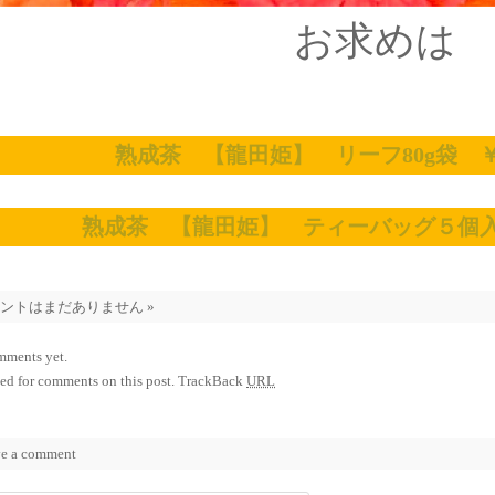
お求めは
熟成茶 【龍田姫】 リーフ80g袋 ￥
熟成茶 【龍田姫】 ティーバッグ５個入
メントはまだありません
»
mments yet.
ed for comments on this post.
TrackBack
URL
e a comment