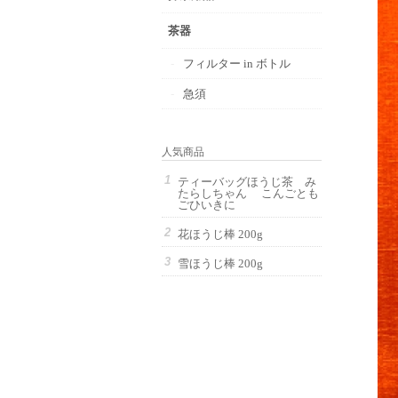
茶器
フィルター in ボトル
急須
人気商品
ティーバッグほうじ茶 み
たらしちゃん こんごとも
ごひいきに
花ほうじ棒 200g
雪ほうじ棒 200g