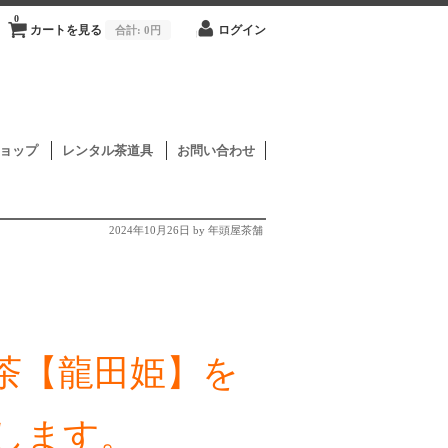
0
カートを見る
合計:
0円
ログイン
ョップ
レンタル茶道具
お問い合わせ
2024年10月26日
by 年頭屋茶舗
茶【龍田姫】を
たします。