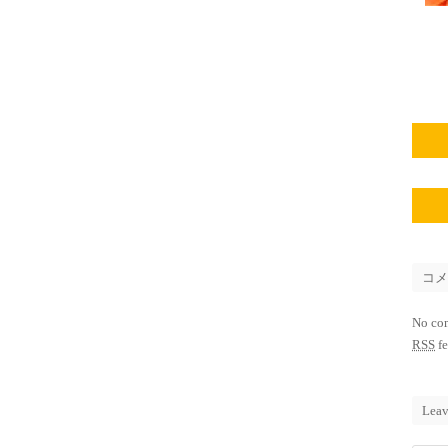
コ
No co
RSS
fe
Leav