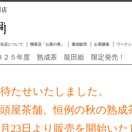
当店について
喫茶店「お茶の実」
通信販売
お茶講座
ワークシ
０２５年度 熟成茶 龍田姫 限定発売！
お待たせいたしました。
年頭屋茶舗、恒例の秋の熟成
0月23日より販売を開始い