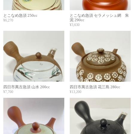
とこなめ急須 250cc
とこなめ急須 セラメッシュ網 朱
泥 290cc
¥6,270
¥3,630
四日市萬古急須 山水 200cc
四日市萬古急須 花三島 280cc
¥7,700
¥13,200