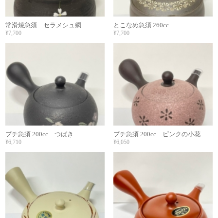
常滑焼急須 セラメシュ網
とこなめ急須 260cc
¥7,700
¥7,700
プチ急須 200cc つばき
プチ急須 200cc ピンクの小花
¥6,710
¥6,050