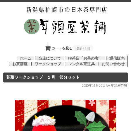
0
カートを見る
合計:
0円
ホーム
当店について
喫茶店「お茶の実」
通信販売
お茶講座
ワークショップ
レンタル茶道具
お問い合わせ
花蔵ワークショップ １月 節分セット
2025年11月26日
by 年頭屋茶舗