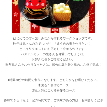
はじめての方も楽しみながら作れるワークショップです。
昨年は鬼さんのみでしたが、「違う色の鬼を作りたい！」
というリクエストにお応えして今年も作ります！
パステルカラーの鬼さんも可愛いでしょうね。
お好きな色をご指定ください。
昨年鬼さんをお作りなった方は、節分の豆と升と鬼のこん棒で完成！
1時間30分の時間で制作になります。どちらかをお選びください。
①鬼を１個作るコース
②豆と升にこん棒を作るコース
参加できる日程は下記の時間です。ご興味のある方は、お問合せくださ
い。