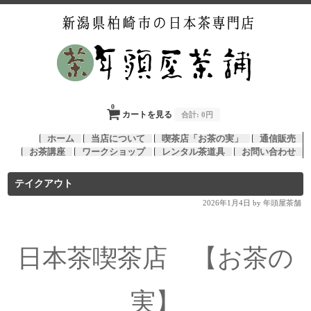
0
カートを見る
合計:
0円
ホーム
当店について
喫茶店「お茶の実」
通信販売
お茶講座
ワークショップ
レンタル茶道具
お問い合わせ
テイクアウト
2026年1月4日
by 年頭屋茶舗
日本茶喫茶店 【お茶の
実】