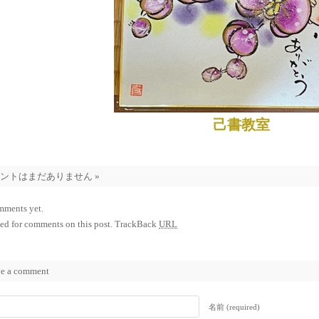
己書教室
メントはまだありません
»
mments yet.
ed for comments on this post.
TrackBack
URL
e a comment
名前 (required)