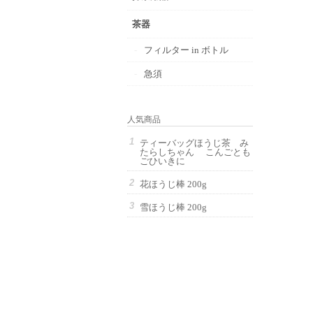
茶器
フィルター in ボトル
急須
人気商品
ティーバッグほうじ茶 み
たらしちゃん こんごとも
ごひいきに
花ほうじ棒 200g
雪ほうじ棒 200g