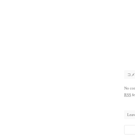
コ
No co
RSS
fe
Leav