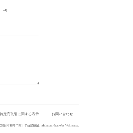
uired)
特定商取引に関する表示
お問い合わせ
 新潟の自家製日本茶専門店 | 年頭屋茶舗.
minimum theme
by
Welthemes
.