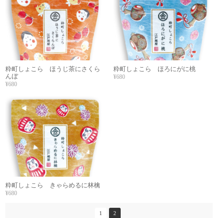
粋町しょこら ほうじ茶にさくら
粋町しょこら ほろにがに桃
んぼ
¥680
¥680
粋町しょこら きゃらめるに林檎
¥680
1
2