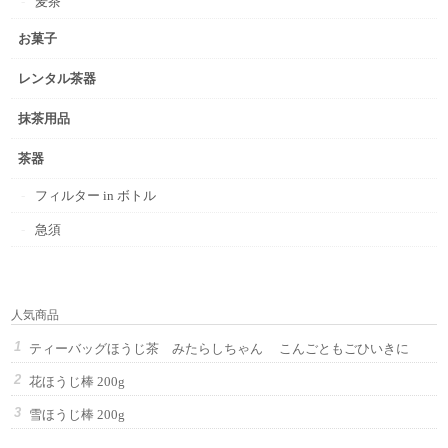
麦茶
お菓子
レンタル茶器
抹茶用品
茶器
フィルター in ボトル
急須
人気商品
ティーバッグほうじ茶 みたらしちゃん こんごともごひいきに
花ほうじ棒 200g
雪ほうじ棒 200g