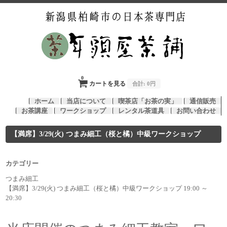
0
カートを見る
合計:
0円
ホーム
当店について
喫茶店「お茶の実」
通信販売
お茶講座
ワークショップ
レンタル茶道具
お問い合わせ
【満席】3/29(火) つまみ細工（桜と橘）中級ワークショップ
カテゴリー
つまみ細工
【満席】3/29(火) つまみ細工（桜と橘）中級ワークショップ 19:00 ～
20:30