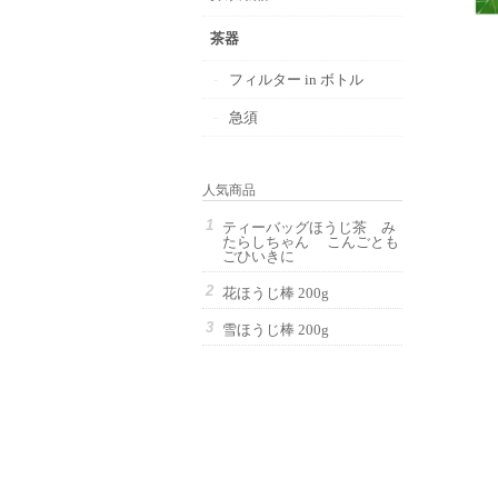
茶器
フィルター in ボトル
急須
人気商品
ティーバッグほうじ茶 み
たらしちゃん こんごとも
ごひいきに
花ほうじ棒 200g
雪ほうじ棒 200g