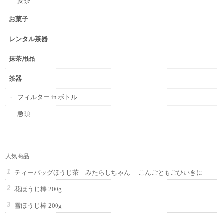
麦茶
お菓子
レンタル茶器
抹茶用品
茶器
フィルター in ボトル
急須
人気商品
ティーバッグほうじ茶 みたらしちゃん こんごともごひいきに
花ほうじ棒 200g
雪ほうじ棒 200g