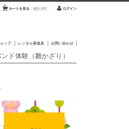
0
カートを見る
合計:
0円
ログイン
ョップ
レンタル茶道具
お問い合わせ
トバンド体験（雛かざり）
0