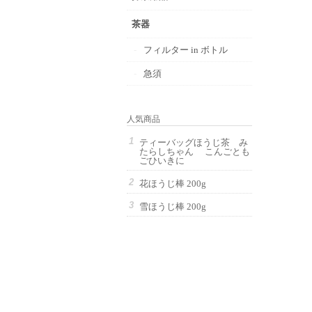
茶器
フィルター in ボトル
急須
人気商品
ティーバッグほうじ茶 み
たらしちゃん こんごとも
ごひいきに
花ほうじ棒 200g
雪ほうじ棒 200g