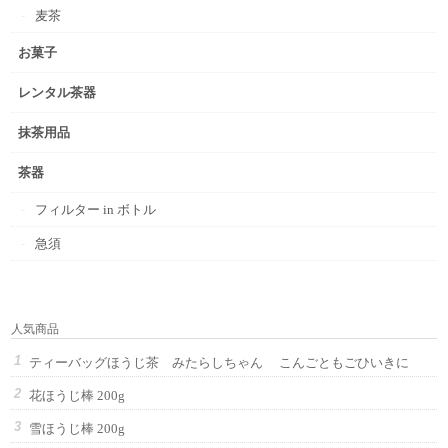
麦茶
お菓子
レンタル茶器
抹茶用品
茶器
フィルター in ボトル
急須
人気商品
ティーバッグほうじ茶 みたらしちゃん こんごともごひいきに
花ほうじ棒 200g
雪ほうじ棒 200g