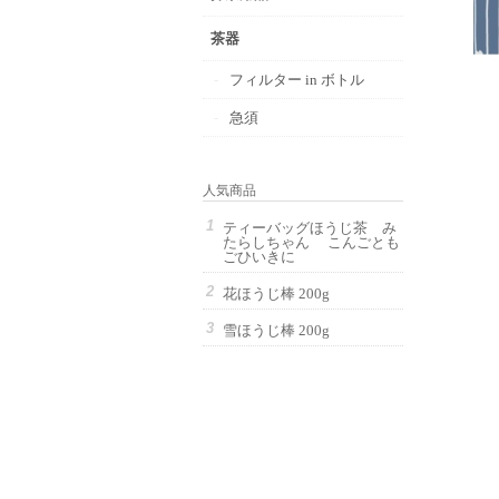
茶器
フィルター in ボトル
急須
人気商品
ティーバッグほうじ茶 み
たらしちゃん こんごとも
ごひいきに
花ほうじ棒 200g
雪ほうじ棒 200g