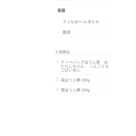
茶器
フィルター in ボトル
急須
人気商品
ティーバッグほうじ茶 み
たらしちゃん こんごとも
ごひいきに
花ほうじ棒 200g
雪ほうじ棒 200g