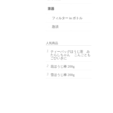
茶器
フィルター in ボトル
急須
人気商品
ティーバッグほうじ茶 み
たらしちゃん こんごとも
ごひいきに
花ほうじ棒 200g
雪ほうじ棒 200g