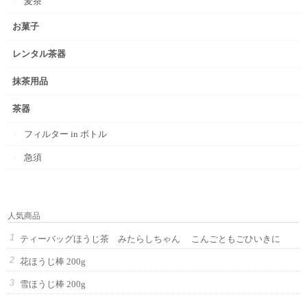
麦茶
お菓子
レンタル茶器
抹茶用品
茶器
フィルター in ボトル
急須
人気商品
ティーバッグほうじ茶 みたらしちゃん こんごともごひいきに
花ほうじ棒 200g
雪ほうじ棒 200g