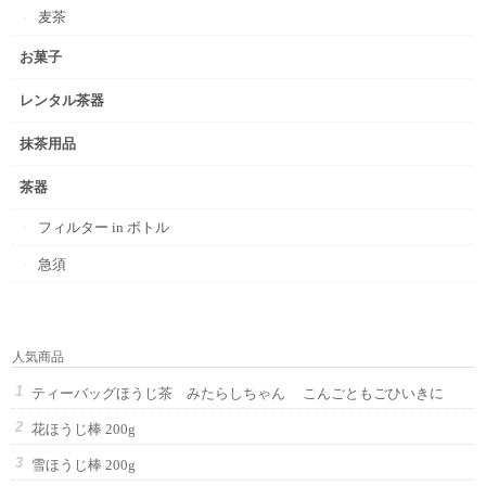
麦茶
お菓子
レンタル茶器
抹茶用品
茶器
フィルター in ボトル
急須
人気商品
ティーバッグほうじ茶 みたらしちゃん こんごともごひいきに
花ほうじ棒 200g
雪ほうじ棒 200g