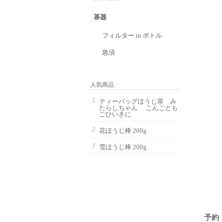
茶器
フィルター in ボトル
急須
人気商品
ティーバッグほうじ茶 み
たらしちゃん こんごとも
ごひいきに
花ほうじ棒 200g
雪ほうじ棒 200g
予約