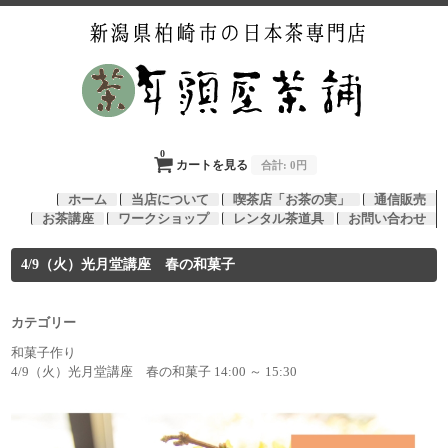
0
カートを見る
合計:
0円
ホーム
当店について
喫茶店「お茶の実」
通信販売
お茶講座
ワークショップ
レンタル茶道具
お問い合わせ
4/9（火）光月堂講座 春の和菓子
カテゴリー
和菓子作り
4/9（火）光月堂講座 春の和菓子 14:00 ～ 15:30