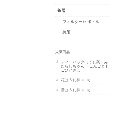
茶器
フィルター in ボトル
急須
人気商品
ティーバッグほうじ茶 み
たらしちゃん こんごとも
ごひいきに
花ほうじ棒 200g
雪ほうじ棒 200g