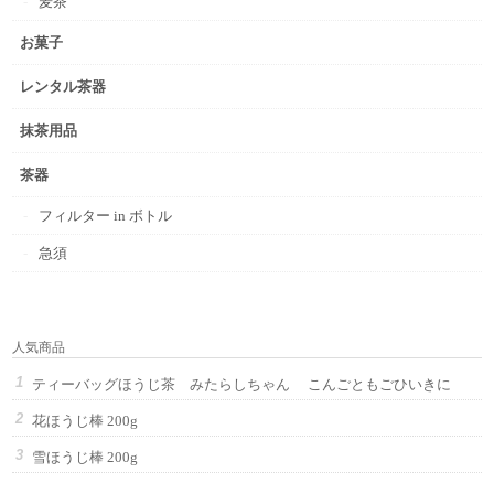
麦茶
お菓子
レンタル茶器
抹茶用品
茶器
フィルター in ボトル
急須
人気商品
ティーバッグほうじ茶 みたらしちゃん こんごともごひいきに
花ほうじ棒 200g
雪ほうじ棒 200g