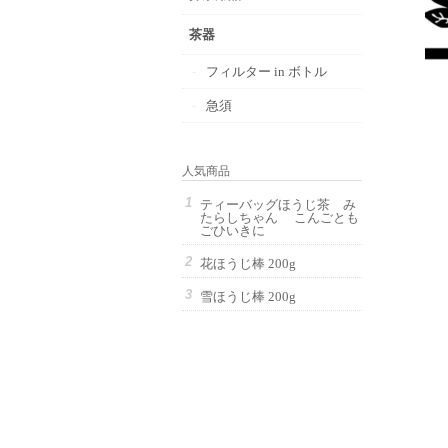
茶器
フィルター in ボトル
急須
人気商品
ティーバッグほうじ茶 み
たらしちゃん こんごとも
ごひいきに
花ほうじ棒 200g
雪ほうじ棒 200g