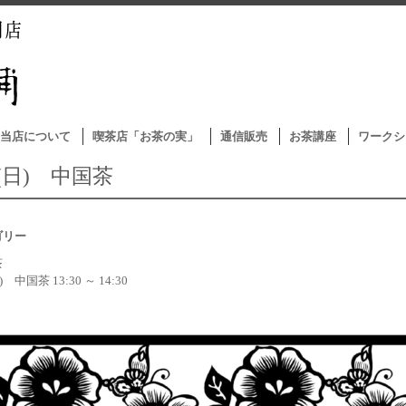
当店について
喫茶店「お茶の実」
通信販売
お茶講座
ワークシ
3(日) 中国茶
ゴリー
茶
日) 中国茶 13:30 ～ 14:30