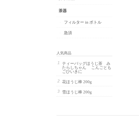
茶器
フィルター in ボトル
急須
人気商品
ティーバッグほうじ茶 み
たらしちゃん こんごとも
ごひいきに
花ほうじ棒 200g
雪ほうじ棒 200g