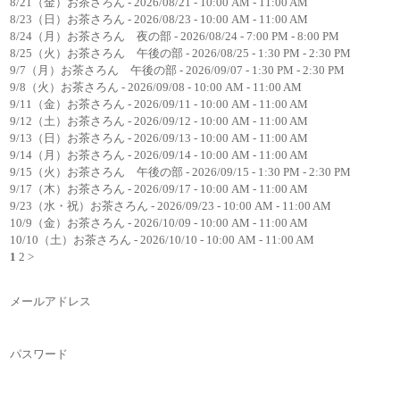
8/21（金）お茶さろん
- 2026/08/21 - 10:00 AM - 11:00 AM
8/23（日）お茶さろん
- 2026/08/23 - 10:00 AM - 11:00 AM
8/24（月）お茶さろん 夜の部
- 2026/08/24 - 7:00 PM - 8:00 PM
8/25（火）お茶さろん 午後の部
- 2026/08/25 - 1:30 PM - 2:30 PM
9/7（月）お茶さろん 午後の部
- 2026/09/07 - 1:30 PM - 2:30 PM
9/8（火）お茶さろん
- 2026/09/08 - 10:00 AM - 11:00 AM
9/11（金）お茶さろん
- 2026/09/11 - 10:00 AM - 11:00 AM
9/12（土）お茶さろん
- 2026/09/12 - 10:00 AM - 11:00 AM
9/13（日）お茶さろん
- 2026/09/13 - 10:00 AM - 11:00 AM
9/14（月）お茶さろん
- 2026/09/14 - 10:00 AM - 11:00 AM
9/15（火）お茶さろん 午後の部
- 2026/09/15 - 1:30 PM - 2:30 PM
9/17（木）お茶さろん
- 2026/09/17 - 10:00 AM - 11:00 AM
9/23（水・祝）お茶さろん
- 2026/09/23 - 10:00 AM - 11:00 AM
10/9（金）お茶さろん
- 2026/10/09 - 10:00 AM - 11:00 AM
10/10（土）お茶さろん
- 2026/10/10 - 10:00 AM - 11:00 AM
1
2
>
メールアドレス
パスワード