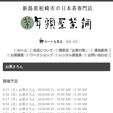
0
カートを見る
合計:
0円
ホーム
当店について
喫茶店「お茶の実」
通信販売
お茶講座
ワークショップ
レンタル茶道具
お問い合わせ
お茶さろん
開催予定
8/15（土）お茶さろん
- 2026/08/15 - 10:00 AM - 11:00 AM
8/16（日）お茶さろん
- 2026/08/16 - 10:00 AM - 11:00 AM
8/17（月）お茶さろん
- 2026/08/17 - 10:00 AM - 11:00 AM
8/18（火）お茶さろん
- 2026/08/18 - 10:00 AM - 11:00 AM
8/20（木）お茶さろん
- 2026/08/20 - 10:00 AM - 11:00 AM