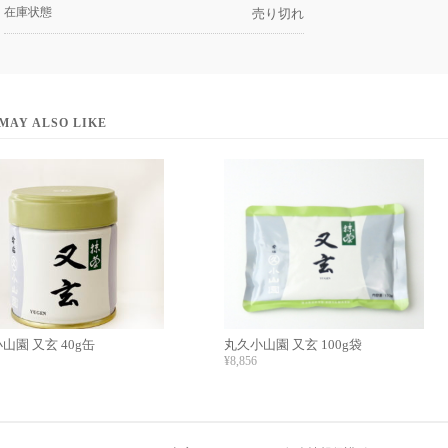
在庫状態
売り切れ
MAY ALSO LIKE
山園 又玄 40g缶
丸久小山園 又玄 100g袋
¥8,856