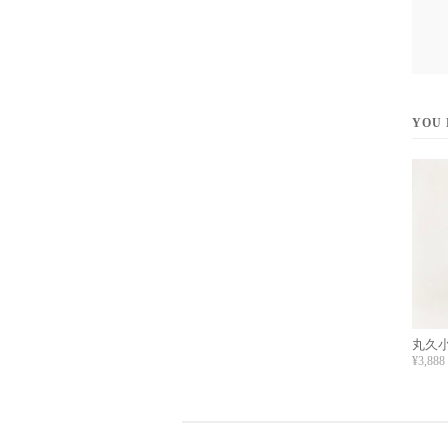
YOU 
丸久小
¥3,888