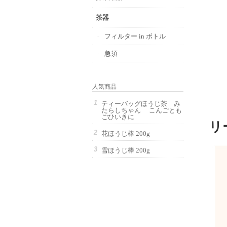
茶器
フィルター in ボトル
急須
人気商品
ティーバッグほうじ茶 み
たらしちゃん こんごとも
ごひいきに
リ
花ほうじ棒 200g
雪ほうじ棒 200g