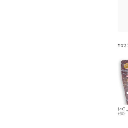
YOU 
粋町
¥680