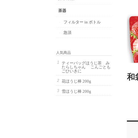
茶器
フィルター in ボトル
急須
人気商品
ティーバッグほうじ茶 み
たらしちゃん こんごとも
ごひいきに
和
花ほうじ棒 200g
雪ほうじ棒 200g