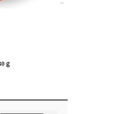
1/1
0ｇ