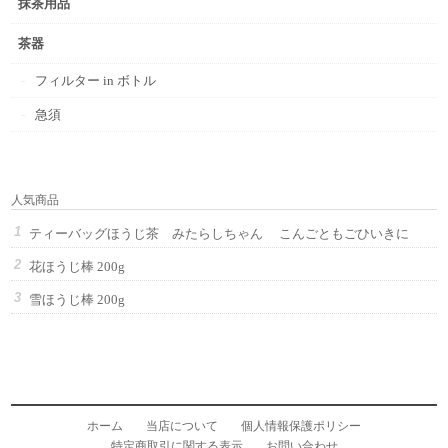
抹茶用品
茶器
フィルター in ボトル
急須
人気商品
ティーバッグほうじ茶 みたらしちゃん こんごともごひいきに
花ほうじ棒 200g
雪ほうじ棒 200g
ホーム
当店について
個人情報保護ポリシー
特定商取引に関する表示
お問い合わせ