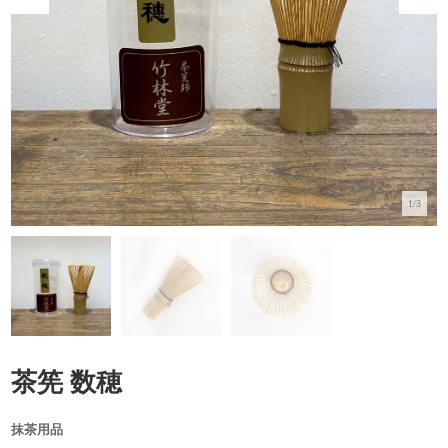
1/3
茶筅 数穂
抹茶用品