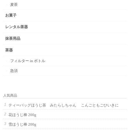
麦茶
お菓子
レンタル茶器
抹茶用品
茶器
フィルター in ボトル
急須
人気商品
ティーバッグほうじ茶 みたらしちゃん こんごともごひいきに
花ほうじ棒 200g
雪ほうじ棒 200g