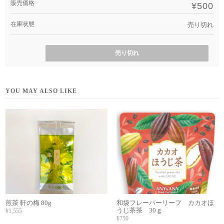
販売価格
¥500
在庫状態
売り切れ
売り切れ
YOU MAY ALSO LIKE
煎茶 軒の梅 80g
和袋フレーバーリーフ カカオほ
うじ茶茶 30ｇ
¥1,555
¥750